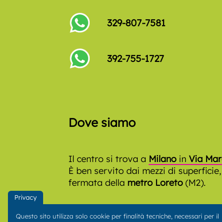
329-807-7581
392-755-1727
Dove siamo
Il centro si trova a
Milano
in
Via Mar
È ben servito dai mezzi di superficie,
fermata della
metro Loreto
(M2).
Privacy
Questo sito utilizza solo cookie per finalità tecniche, necessari per il
MySmyleLab
è un progetto
Trust Medi