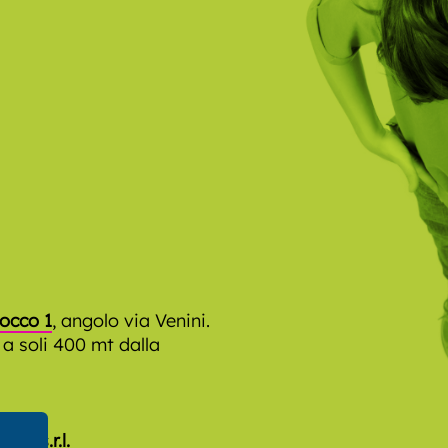
occo 1
, angolo via Venini.
 a soli 400 mt dalla
cal s.r.l.