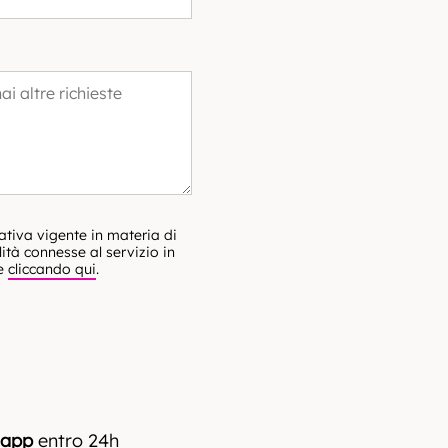
ativa vigente in materia di
lità connesse al servizio in
le
cliccando qui
.
.app
entro 24h